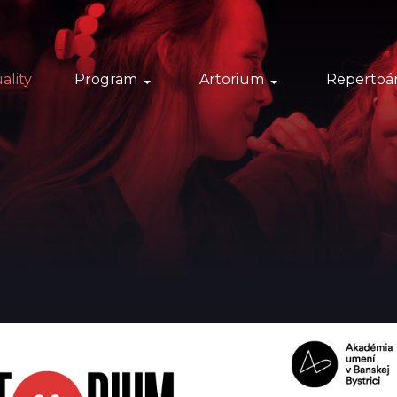
ality
Program
Artorium
Repertoá