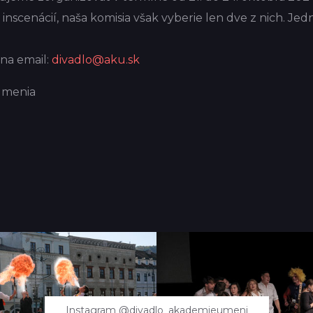
inscenácií, naša komisia však vyberie len dve z nich. Je
 na email:
divadlo@aku.sk
umenia
Instagram @divadlo_akademieumeni