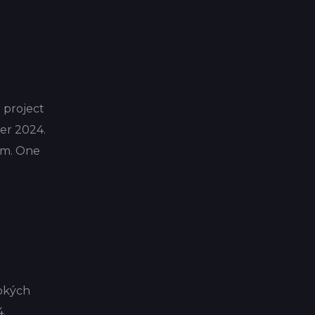
 project
er 2024.
hem. One
sokých
.