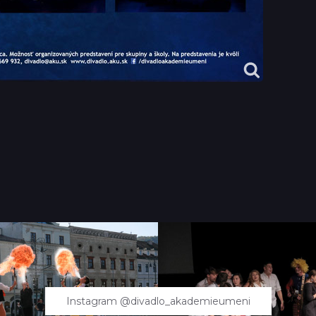
Instagram @divadlo_akademieumeni