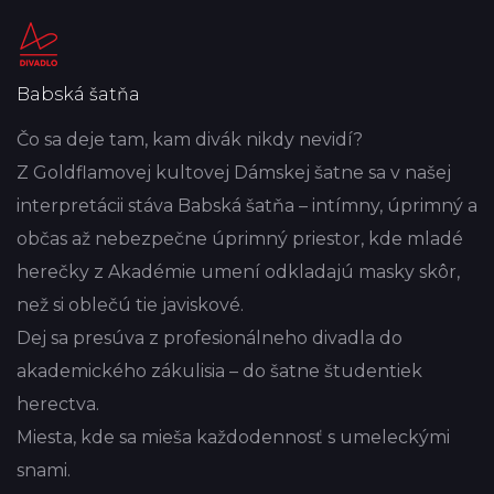
Babská šatňa
Čo sa deje tam, kam divák nikdy nevidí?
Z Goldflamovej kultovej Dámskej šatne sa v našej
interpretácii stáva Babská šatňa – intímny, úprimný a
občas až nebezpečne úprimný priestor, kde mladé
herečky z Akadémie umení odkladajú masky skôr,
než si oblečú tie javiskové.
Dej sa presúva z profesionálneho divadla do
akademického zákulisia – do šatne študentiek
herectva.
Miesta, kde sa mieša každodennosť s umeleckými
snami.