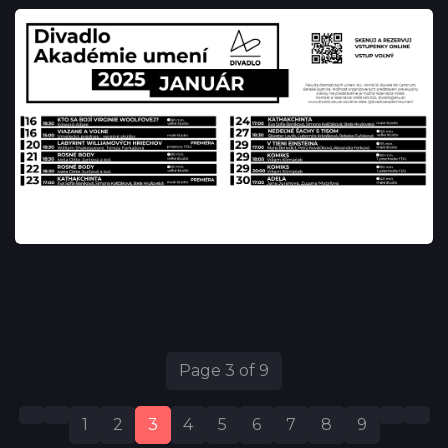
Page 3 of 9
1
2
3
4
5
6
7
8
9